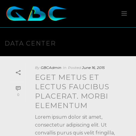
DATA CENTER
By
GBCAdmin
In
Posted
June 16, 2015
EGET METUS ET
LECTUS FAUCIBUS
PLACERAT. MORBI
0
ELEMENTUM
Lorem ipsum dolor sit amet,
consectetur adipiscing elit. Ut
convallis purus quis velit fringilla,