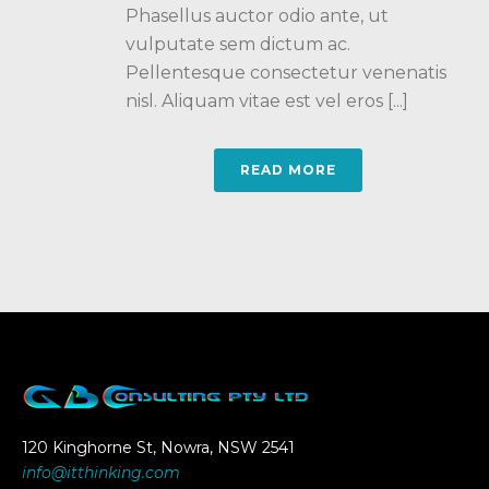
Phasellus auctor odio ante, ut
vulputate sem dictum ac.
Pellentesque consectetur venenatis
nisl. Aliquam vitae est vel eros [...]
READ MORE
120 Kinghorne St, Nowra, NSW 2541
info@itthinking.com