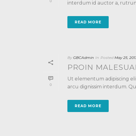
0
interdum id auctor a, rutrum 
READ MORE
By
GBCAdmin
In
Posted
May 25, 201
PROIN MALESUAD
Ut elementum adipiscing eli
0
arcu dignissim interdum. Qui
READ MORE