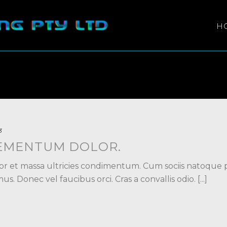
H
3
EMENTUM DOLOR.
 et massa ultricies condimentum. Cum sociis natoque p
. Donec vel faucibus orci. Cras a convallis odio. [...]