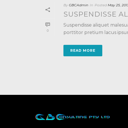
By
GBCAdmin
In
Posted
May 25, 201
SUSPENDISSE A
Suspendisse aliquet malesua
0
porttitor pretium lacus ipsu
READ MORE