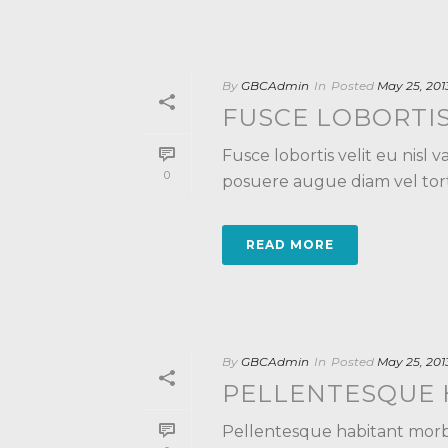
By
GBCAdmin
In
Posted
May 25, 201
FUSCE LOBORTIS 
Fusce lobortis velit eu nisl v
0
posuere augue diam vel torto
READ MORE
By
GBCAdmin
In
Posted
May 25, 201
PELLENTESQUE 
Pellentesque habitant morbi 