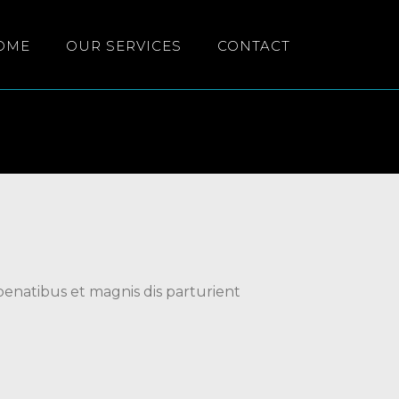
OME
OUR SERVICES
CONTACT
enatibus et magnis dis parturient