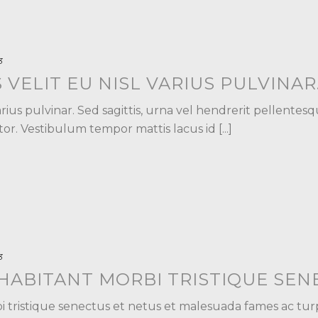
3
VELIT EU NISL VARIUS PULVINAR
arius pulvinar. Sed sagittis, urna vel hendrerit pellentesque
r. Vestibulum tempor mattis lacus id [...]
3
HABITANT MORBI TRISTIQUE SEN
tristique senectus et netus et malesuada fames ac turpis