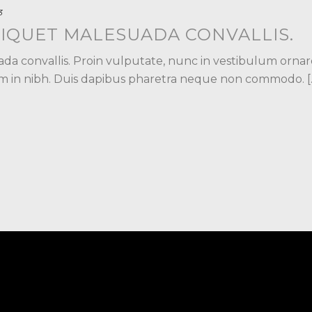
3
LIQUET MALESUADA CONVALLIS.
da convallis. Proin vulputate, nunc in vestibulum ornar
m in nibh. Duis dapibus pharetra neque non commodo. [..