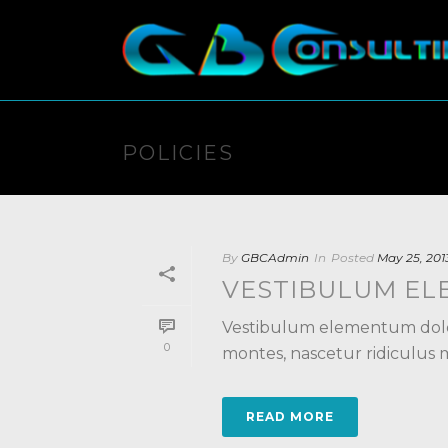
POLICIES
By
GBCAdmin
In
Posted
May 25, 201
VESTIBULUM EL
Vestibulum elementum dolor
0
montes, nascetur ridiculus mus
READ MORE