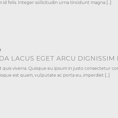
id felis. Integer sollicitudin urna tincidunt magna [...]
3
A LACUS EGET ARCU DIGNISSIM
t quis viverra. Quisque eu ipsum in justo consectetur c
sque est quam, vulputate ac porta eu, imperdiet [...]