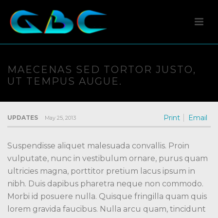
MAECENAS SED TORTOR JUSTO,
UT TEMPUS AUGUE.
Print
Email
UPDATES
May 25, 2013
Suspendisse aliquet malesuada convallis. Proin
vulputate, nunc in vestibulum ornare, purus quam
ultricies magna, porttitor pretium lacus ipsum in
nibh. Duis dapibus pharetra neque non commodo.
Morbi id posuere nulla. Quisque fringilla quam quis
lorem gravida faucibus. Nulla arcu quam, tincidunt