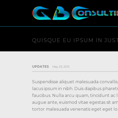
QUISQUE EU IPSUM IN JUS
UPDATES
May 25, 2013
Suspendisse aliquet malesuada convallis
lacus ipsum in nibh. Duis dapibus phare
faucibus. Nulla arcu quam, tincidunt ac 
augue ante, euismod vitae egestas sit a
tortor malesuada venenatis eget eget l