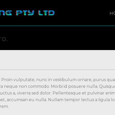
H
TO.
. Proin vulputate, nunc in vestibulum ornare, purus qua
tra neque non commodo. Morbi id posuere nulla. Quisque
luctus a, viverra sed dolor. Pellentesque et pulvinar en
met, accumsan eu nulla. Nullam tempor lectus a ligula l
orem.