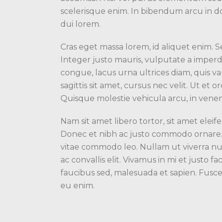
scelerisque enim. In bibendum arcu in do
dui lorem.
Cras eget massa lorem, id aliquet enim. Se
Integer justo mauris, vulputate a imperdi
congue, lacus urna ultrices diam, quis va
sagittis sit amet, cursus nec velit. Ut et 
Quisque molestie vehicula arcu, in venen
Nam sit amet libero tortor, sit amet elei
Donec et nibh ac justo commodo ornare. In
vitae commodo leo. Nullam ut viverra nul
ac convallis elit. Vivamus in mi et justo f
faucibus sed, malesuada et sapien. Fusc
eu enim.