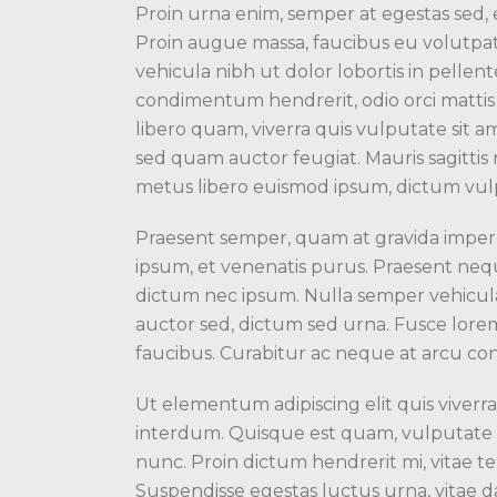
Proin urna enim, semper at egestas sed, 
Proin augue massa, faucibus eu volutpat 
vehicula nibh ut dolor lobortis in pelle
condimentum hendrerit, odio orci mattis n
libero quam, viverra quis vulputate sit 
sed quam auctor feugiat. Mauris sagitt
metus libero euismod ipsum, dictum vulp
Praesent semper, quam at gravida imperdi
ipsum, et venenatis purus. Praesent neque 
dictum nec ipsum. Nulla semper vehicula 
auctor sed, dictum sed urna. Fusce lorem
faucibus. Curabitur ac neque at arcu cons
Ut elementum adipiscing elit quis viverr
interdum. Quisque est quam, vulputate ac
nunc. Proin dictum hendrerit mi, vitae 
Suspendisse egestas luctus urna, vitae dapi