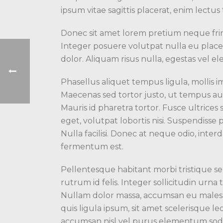
ipsum vitae sagittis placerat, enim lect
Donec sit amet lorem pretium neque frin
Integer posuere volutpat nulla eu placer
dolor. Aliquam risus nulla, egestas vel el
Phasellus aliquet tempus ligula, mollis i
Maecenas sed tortor justo, ut tempus aug
Mauris id pharetra tortor. Fusce ultrices 
eget, volutpat lobortis nisi. Suspendisse
Nulla facilisi. Donec at neque odio, interd
fermentum est.
Pellentesque habitant morbi tristique se
rutrum id felis. Integer sollicitudin urn
Nullam dolor massa, accumsan eu malesuad
quis ligula ipsum, sit amet scelerisque l
accumsan nisl vel purus elementum sodal