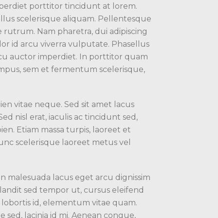
rdiet porttitor tincidunt at lorem.
ellus scelerisque aliquam. Pellentesque
e rutrum. Nam pharetra, dui adipiscing
or id arcu viverra vulputate. Phasellus
rcu auctor imperdiet. In porttitor quam
empus, sem et fermentum scelerisque,
en vitae neque. Sed sit amet lacus
 nisl erat, iaculis ac tincidunt sed,
en. Etiam massa turpis, laoreet et
Nunc scelerisque laoreet metus vel
in malesuada lacus eget arcu dignissim
landit sed tempor ut, cursus eleifend
 lobortis id, elementum vitae quam.
te sed, lacinia id mi. Aenean congue,