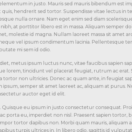
elementum in justo. Mauris sed mauris bibendum est impe
quis, hendrerit sed tortor. Suspendisse vitae lectus in t
ntesque nulla ornare. Nam eget enim sed diam scelerisqu
ibh, at porttitor libero est in massa. Aliquam semper dol
amet, molestie id magna. Nullam laoreet massa sit amet a
is neque vel ipsum condimentum lacinia. Pellentesque t
utate mi sem id odio.
et, metus ipsum luctus nunc, vitae faucibus sapien sapi
lorem, tincidunt vel placerat feugiat, rutrum ac erat. Sed
tortor non ultricies. Donec ac quam ante, in feugiat sapi
 ipsum, semper sit amet laoreet ac, aliquam at purus. 
ectetur auctor eget id elit.
a. Quisque eu ipsum in justo consectetur consequat. Pro
 porta eu, imperdiet non nisl. Praesent sapien tortor, b
tempor tortor dapibus non. Morbi quam mauris, aliquam a
bus turpis ultrices in. In libero odio, sagittis id vulputa