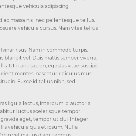
entesque vehicula adipiscing.
ac massa nisi, nec pellentesque tellus.
posuere vehicula cursus. Nam vitae tellus
ulvinar risus. Nam in commodo turpis.
blandit vel. Duis mattis semper viverra.
lis. Ut nunc sapien, egestas vitae suscipit
turient montes, nascetur ridiculus mus.
itudin. Fusce id tellus nibh, sed
s ligula lectus, interdum id auctor a,
rabitur luctus scelerisque tempor.
gravida eget, tempor ut dui. Integer
lis vehicula quis et ipsum. Nulla
Proin vel mauris diam, tempus