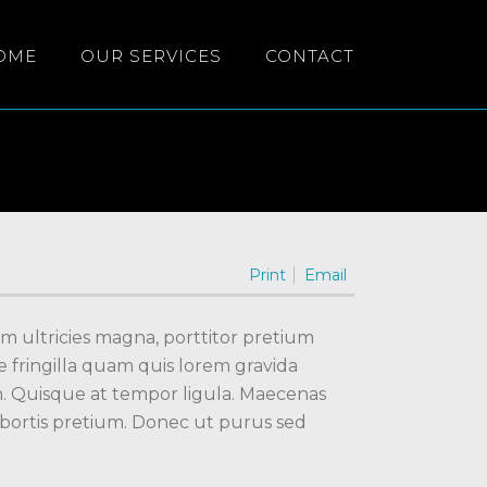
OME
OUR SERVICES
CONTACT
Print
Email
m ultricies magna, porttitor pretium
 fringilla quam quis lorem gravida
im. Quisque at tempor ligula. Maecenas
obortis pretium. Donec ut purus sed