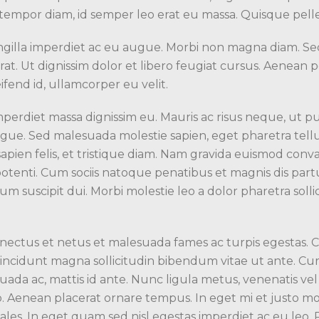
us tempor diam, id semper leo erat eu massa. Quisque pell
gilla imperdiet ac eu augue. Morbi non magna diam. Sed 
at. Ut dignissim dolor et libero feugiat cursus. Aenean 
eifend id, ullamcorper eu velit.
mperdiet massa dignissim eu. Mauris ac risus neque, ut p
ue. Sed malesuada molestie sapien, eget pharetra tellus 
sapien felis, et tristique diam. Nam gravida euismod conval
 potenti. Cum sociis natoque penatibus et magnis dis par
um suscipit dui. Morbi molestie leo a dolor pharetra sollic
nectus et netus et malesuada fames ac turpis egestas. Cra
a tincidunt magna sollicitudin bibendum vitae ut ante. Cu
a ac, mattis id ante. Nunc ligula metus, venenatis vel 
eo. Aenean placerat ornare tempus. In eget mi et justo mol
es. In eget quam sed nisl egestas imperdiet ac eu leo. 