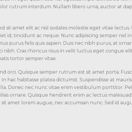
lor rutrum interdum. Nullam libero urna, auctor at dapi
d sit amet elit ac nisl sodales molestie eget vitae lectus.
et id, tincidunt ac neque. Nunc adipiscing semper nisl in
rius purus felis quis sapien. Duis nec nibh purus, at orna
orci nibh. Cras rhoncus risus in velit luctus eget congue e
atis tortor semper vitae.
fend orci. Quisque semper rutrum est sit amet porta. Fusc
 hac habitasse platea dictumst. Suspendisse at mauris do
la. Donec nec nunc vitae enim vestibulum porttitor. Pel
acilisis ornare. Quisque hendrerit enim ac lectus malesuada 
e sit amet lorem augue, nec accumsan nunc. Sed id augue