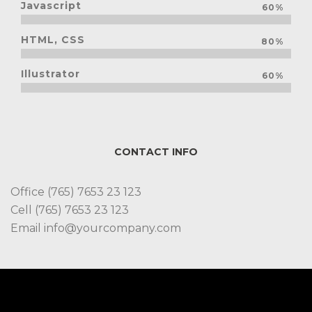
Javascript
60%
HTML, CSS
80%
Illustrator
60%
CONTACT INFO
Office (765) 7653 23 123
Cell (765) 7653 23 123
Email info@yourcompany.com