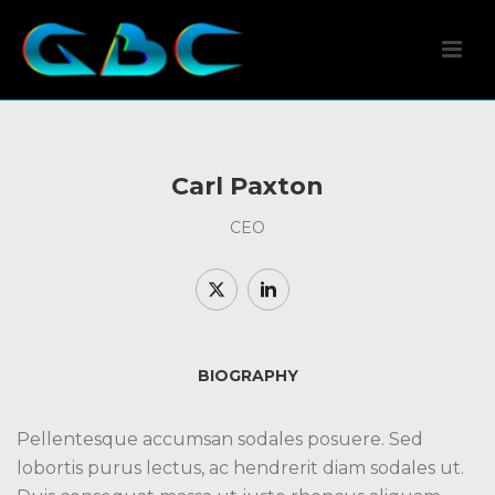
Carl Paxton
CEO
BIOGRAPHY
Pellentesque accumsan sodales posuere. Sed
lobortis purus lectus, ac hendrerit diam sodales ut.