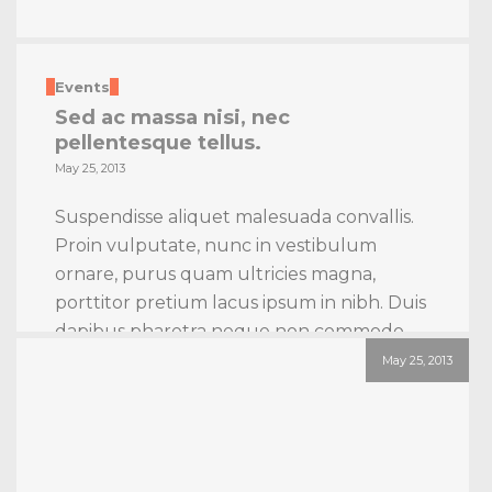
Events
Sed ac massa nisi, nec
pellentesque tellus.
May 25, 2013
Suspendisse aliquet malesuada convallis.
Proin vulputate, nunc in vestibulum
ornare, purus quam ultricies magna,
porttitor pretium lacus ipsum in nibh. Duis
dapibus pharetra neque non commodo.
Morbi id posuere nulla. Quisque fringilla
May 25, 2013
quam quis lorem gravida faucibus. Nulla
arcu quam, tincidunt ac luctus a, viverra
sed dolor. Pellentesque et pulvinar enim.
Quisque at tempor ligula. […]