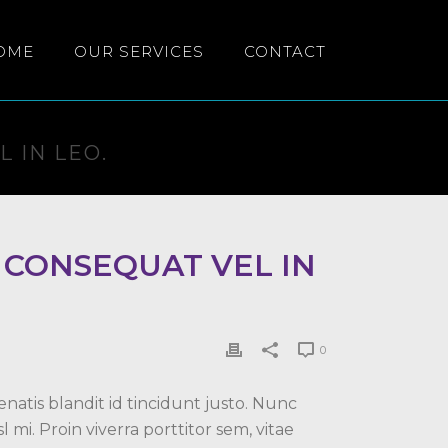
OME
OUR SERVICES
CONTACT
 IN LEO.
 CONSEQUAT VEL IN
0
natis blandit id tincidunt justo. Nunc
 mi. Proin viverra porttitor sem, vitae