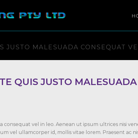
H
S JUSTO MALESUADA CONSEQUAT VEL
TE QUIS JUSTO MALESUADA
consequat vel in leo. Aenean ut ipsum ultrices nisi vene
um vel ullamcorper id, mollis vitae lorem. Praesent ac nisl