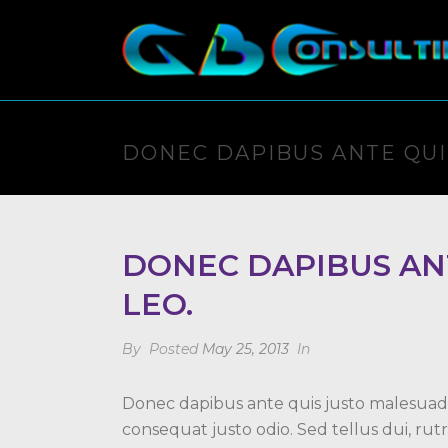
DONEC DAPIBUS ANTE QUI
DONEC DAPIBUS AN
LEO.
By
Posted
May 25, 2013
In
Donec dapibus ante quis justo malesuada 
consequat justo odio. Sed tellus dui, rutr