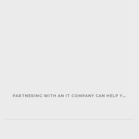
PARTNERING WITH AN IT COMPANY CAN HELP YOUR BUSINESS SAVE MONEY AND GENERATE REVENUE