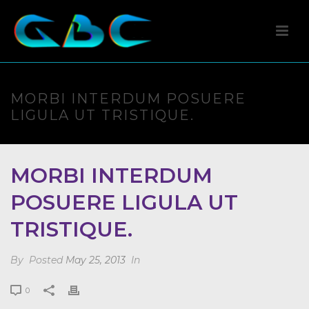
MORBI INTERDUM POSUERE
LIGULA UT TRISTIQUE.
MORBI INTERDUM
POSUERE LIGULA UT
TRISTIQUE.
By
Posted
May 25, 2013
In
0